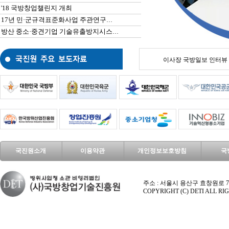
'18 국방창업챌린지 개최
17년 민·군규격표준화사업 주관연구기관 선정을 위한 제안서 공모
방산 중소·중견기업 기술유출방지시스템 구축지원 사업 공고
이사장 국방일보 인터뷰
국진원소개
이용약관
개인정보보호방침
국
주소 : 서울시 용산구 효창원로 70길 9 엑시마
COPYRIGHT (C) DETI ALL R