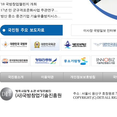
'18 국방창업챌린지 개최
17년 민·군규격표준화사업 주관연구기관 선정을 위한 제안서 공모
방산 중소·중견기업 기술유출방지시스템 구축지원 사업 공고
이사장 국방일보 인터뷰
국진원소개
이용약관
개인정보보호방침
국
주소 : 서울시 용산구 효창원로 70길 9 엑시마
COPYRIGHT (C) DETI ALL R